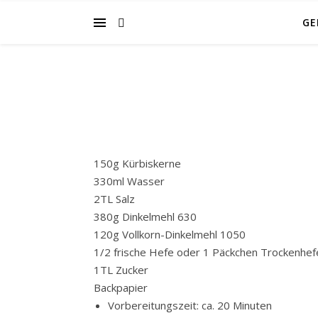
GE
150
g
Kürbiskerne
330
ml
Wasser
2
TL
Salz
380
g
Dinkelmehl 630
120
g
Vollkorn-Dinkelmehl 1050
1/2 frische Hefe oder 1
Päckchen
Trockenhef
1
TL
Zucker
Backpapier
Vorbereitungszeit: ca. 20 Minuten